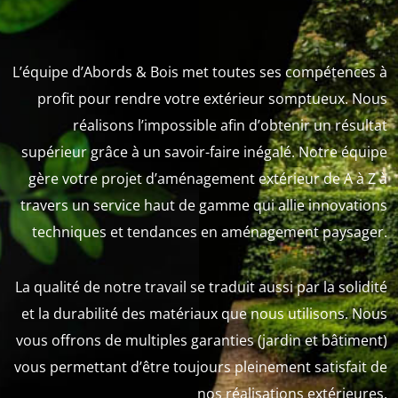
L’équipe d’Abords & Bois met toutes ses compétences à
profit pour rendre votre extérieur somptueux. Nous
réalisons l’impossible afin d’obtenir un résultat
supérieur grâce à un savoir-faire inégalé. Notre équipe
gère votre projet d’aménagement extérieur de A à Z à
travers un service haut de gamme qui allie innovations
techniques et tendances en aménagement paysager.
La qualité de notre travail se traduit aussi par la solidité
et la durabilité des matériaux que nous utilisons. Nous
vous offrons de multiples garanties (jardin et bâtiment)
vous permettant d’être toujours pleinement satisfait de
nos réalisations extérieures.