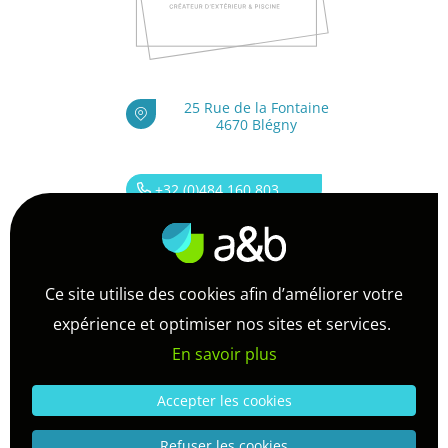
25 Rue de la Fontaine
4670 Blégny
+32 (0)484 160 803
info@abordsetbois.be
Ce site utilise des cookies afin d’améliorer votre
TVA : BE 0843.695.904
expérience et optimiser nos sites et services.
RPM Liège : 0843.695.904
En savoir plus
Conditions générales de vente
Accepter les cookies
RGPD
Refuser les cookies